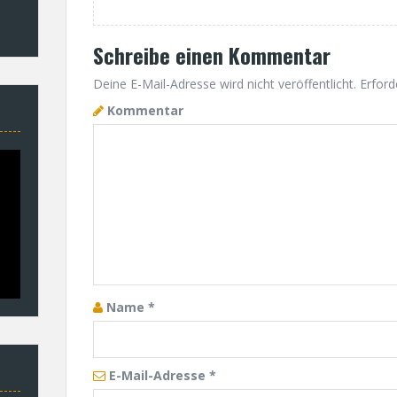
i
Schreibe einen Kommentar
g
Deine E-Mail-Adresse wird nicht veröffentlicht.
Erforde
a
Kommentar
t
i
o
n
Name
*
E-Mail-Adresse
*