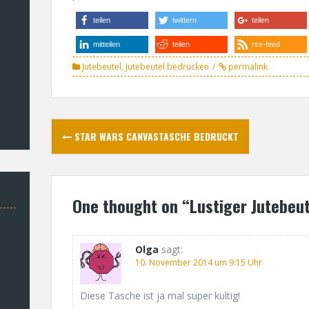
teilen
twittern
teilen
mitteilen
teilen
rss-feed
Jutebeutel
,
Jutebeutel bedrucken
permalink
P
STAR WARS CANVASTASCHE BEDRUCKT
o
s
One thought on “
Lustiger Jutebeu
t
n
Olga
sagt:
10. November 2014 um 9:15 Uhr
a
v
Diese Tasche ist ja mal super kultig!