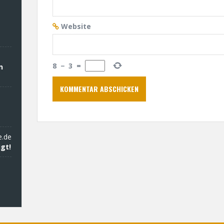
Website
8
−
3
=
n
e.de
gt!