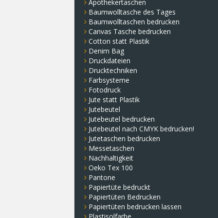
Apothekertaschen
Baumwolltasche des Tages
Baumwolltaschen bedrucken
Canvas Tasche bedrucken
Cotton statt Plastik
Denim Bag
Druckdateien
Drucktechniken
Farbsysteme
Fotodruck
Jute statt Plastik
Jutebeutel
Jutebeutel bedrucken
Jutebeutel nach CMYK bedrucken!
Jutetaschen bedrucken
Messetaschen
Nachhaltigkeit
Oeko Tex 100
Pantone
Papiertüte bedruckt
Papiertüten Bedrucken
Papiertüten bedrucken lassen
Plastisolfarbe