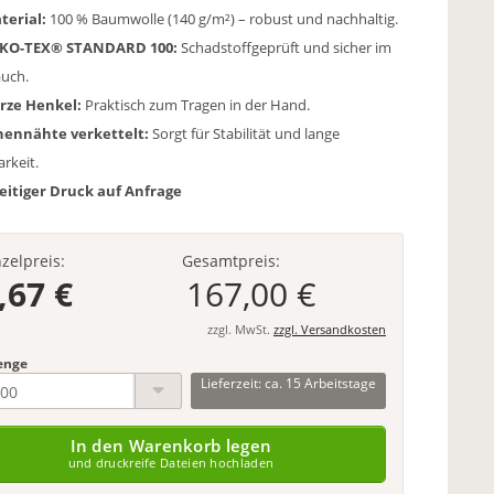
terial:
100 % Baumwolle (140 g/m²) – robust und nachhaltig.
KO-TEX® STANDARD 100:
Schadstoffgeprüft und sicher im
uch.
rze Henkel:
Praktisch zum Tragen in der Hand.
nennähte verkettelt:
Sorgt für Stabilität und lange
rkeit.
seitiger Druck auf Anfrage
nzelpreis:
Gesamtpreis:
,67 €
167,00 €
zzgl. MwSt.
zzgl. Versandkosten
enge
Lieferzeit: ca. 15 Arbeitstage
In den Warenkorb legen
und druckreife Dateien hochladen