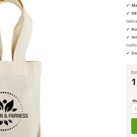
Ma
OE
Gebra
Ku
In
Haltba
2-
Ei
1
M