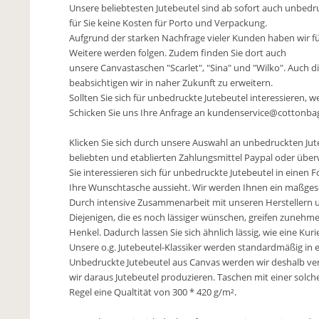
Unsere beliebtesten Jutebeutel sind ab sofort auch unbedruc
für Sie keine Kosten für Porto und Verpackung.
Aufgrund der starken Nachfrage vieler Kunden haben wir für
Weitere werden folgen. Zudem finden Sie dort auch
unsere Canvastaschen "Scarlet", "Sina" und "Wilko". Auch 
beabsichtigen wir in naher Zukunft zu erweitern.
Sollten Sie sich für unbedruckte Jutebeutel interessieren, 
Schicken Sie uns Ihre Anfrage an kundenservice@cottonbagj
Klicken Sie sich durch unsere Auswahl an unbedruckten J
beliebten und etablierten Zahlungsmittel Paypal oder über
Sie interessieren sich für unbedruckte Jutebeutel in einen 
Ihre Wunschtasche aussieht. Wir werden Ihnen ein maßges
Durch intensive Zusammenarbeit mit unseren Herstellern 
Diejenigen, die es noch lässiger wünschen, greifen zunehme
Henkel. Dadurch lassen Sie sich ähnlich lässig, wie eine Kuri
Unsere o.g. Jutebeutel-Klassiker werden standardmäßig in e
Unbedruckte Jutebeutel aus Canvas werden wir deshalb ver
wir daraus Jutebeutel produzieren. Taschen mit einer solc
Regel eine Qualtität von 300 * 420 g/m².