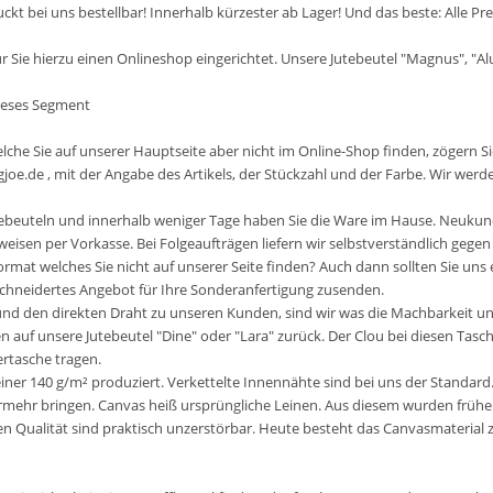
kt bei uns bestellbar! Innerhalb kürzester ab Lager! Und das beste: Alle Pre
 Sie hierzu einen Onlineshop eingerichtet. Unsere Jutebeutel "Magnus", "Alus
dieses Segment
welche Sie auf unserer Hauptseite aber nicht im Online-Shop finden, zögern Si
oe.de , mit der Angabe des Artikels, der Stückzahl und der Farbe. Wir wer
utebeuteln und innerhalb weniger Tage haben Sie die Ware im Hause. Neuku
weisen per Vorkasse. Bei Folgeaufträgen liefern wir selbstverständlich geg
Format welches Sie nicht auf unserer Seite finden? Auch dann sollten Sie uns
chneidertes Angebot für Ihre Sonderanfertigung zusenden.
und den direkten Draht zu unseren Kunden, sind wir was die Machbarkeit 
n auf unsere Jutebeutel "Dine" oder "Lara" zurück. Der Clou bei diesen Tasch
ertasche tragen.
iner 140 g/m² produziert. Verkettelte Innennähte sind bei uns der Standard.
mehr bringen. Canvas heiß ursprüngliche Leinen. Aus diesem wurden früher 
hen Qualität sind praktisch unzerstörbar. Heute besteht das Canvasmaterial