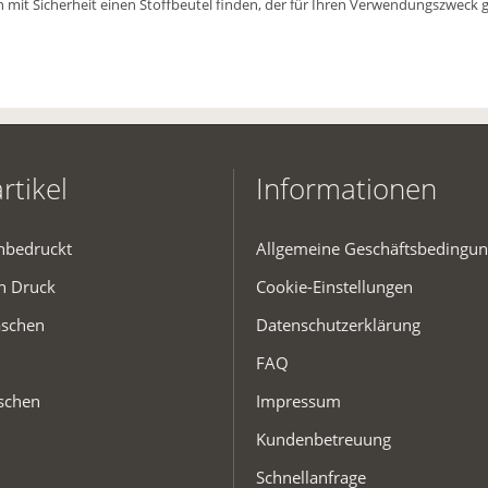
 mit Sicherheit einen Stoffbeutel finden, der für Ihren Verwendungszweck ge
rtikel
Informationen
unbedruckt
Allgemeine Geschäftsbedingu
en Druck
Cookie-Einstellungen
aschen
Datenschutzerklärung
FAQ
schen
Impressum
Kundenbetreuung
Schnellanfrage