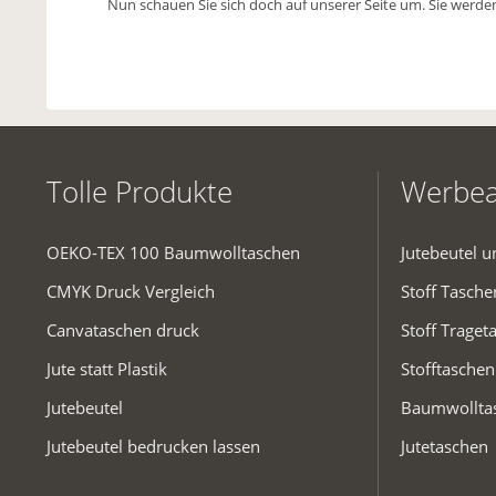
Nun schauen Sie sich doch auf unserer Seite um. Sie werden
Tolle Produkte
Werbea
OEKO-TEX 100 Baumwolltaschen
Jutebeutel 
CMYK Druck Vergleich
Stoff Tasch
Canvataschen druck
Stoff Traget
Jute statt Plastik
Stofftaschen
Jutebeutel
Baumwollta
Jutebeutel bedrucken lassen
Jutetaschen