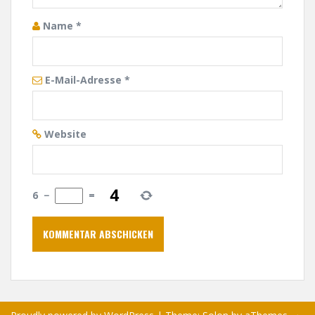
i
Name
*
o
n
E-Mail-Adresse
*
Website
6
−
=