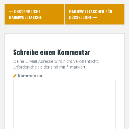
P
UNSTERBLICHE
BAUMWOLLTASCHEN FÜR
BAUMWOLLTASCHE
DÜSSELDORF
o
s
t
Schreibe einen Kommentar
n
Deine E-Mail-Adresse wird nicht veröffentlicht.
a
Erforderliche Felder sind mit
*
markiert
Kommentar
v
i
g
a
t