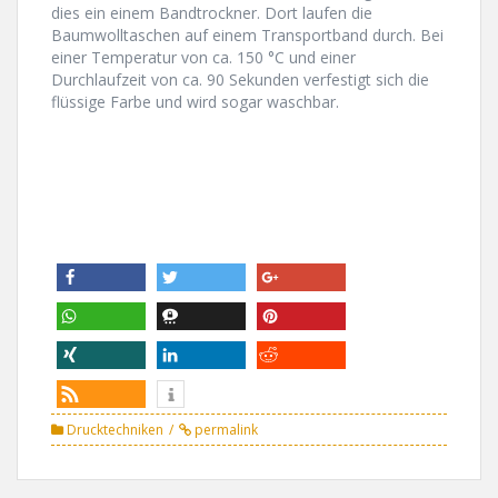
dies ein einem Bandtrockner. Dort laufen die
Baumwolltaschen auf einem Transportband durch. Bei
einer Temperatur von ca. 150 °C und einer
Durchlaufzeit von ca. 90 Sekunden verfestigt sich die
flüssige Farbe und wird sogar waschbar.
teilen
twittern
teilen
teilen
teilen
pinnen
teilen
mitteilen
teilen
info
rss-feed
Drucktechniken
permalink