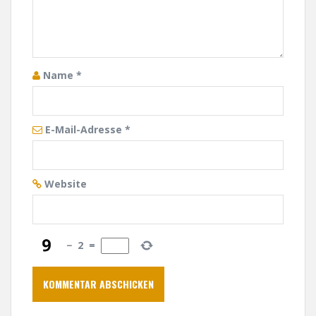
a
t
i
Name
*
o
n
E-Mail-Adresse
*
Website
−
2
=