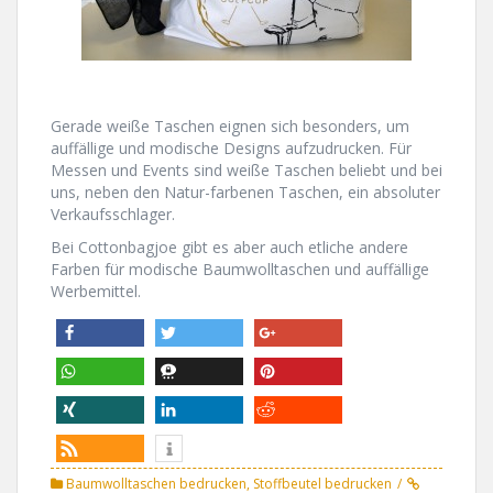
Gerade weiße Taschen eignen sich besonders, um
auffällige und modische Designs aufzudrucken. Für
Messen und Events sind weiße Taschen beliebt und bei
uns, neben den Natur-farbenen Taschen, ein absoluter
Verkaufsschlager.
Bei Cottonbagjoe gibt es aber auch etliche andere
Farben für modische Baumwolltaschen und auffällige
Werbemittel.
teilen
twittern
teilen
teilen
teilen
pinnen
teilen
mitteilen
teilen
info
rss-feed
Baumwolltaschen bedrucken
,
Stoffbeutel bedrucken