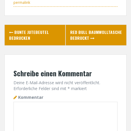
permalink
P
BUNTE JUTEBEUTEL
RED BULL BAUMWOLLTASCHE
BEDRUCKEN
BEDRUCKT
o
s
t
Schreibe einen Kommentar
n
Deine E-Mail-Adresse wird nicht veröffentlicht.
a
Erforderliche Felder sind mit
*
markiert
Kommentar
v
i
g