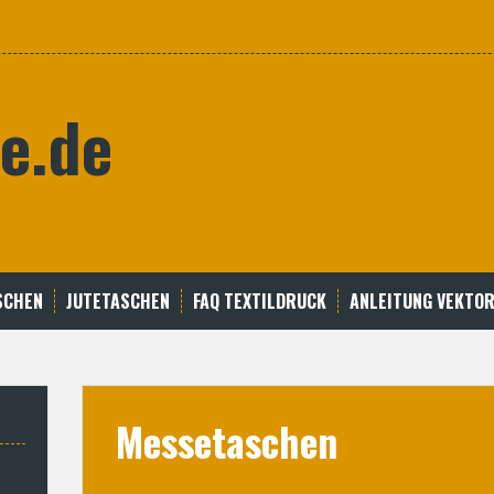
e.de
SCHEN
JUTETASCHEN
FAQ TEXTILDRUCK
ANLEITUNG VEKTOR
Messetaschen