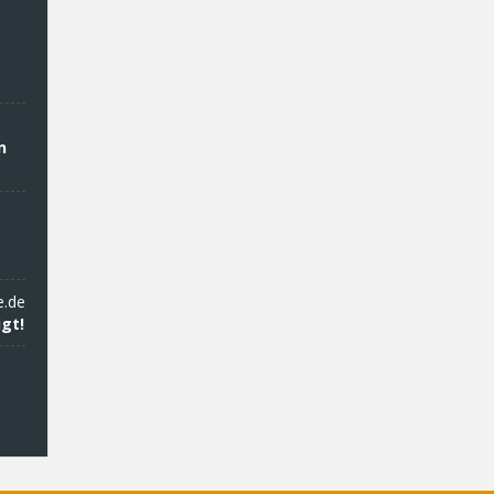
n
e.de
gt!