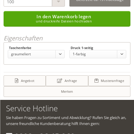
In den Warenkorb legen
und druckreife Dateien hochladen
Eigenschaften
Taschenfarbe
Druck 1-seitig
Angebot
Anfrage
Musteranfrage
Merken
Service Hotline
Sie haben Fragen zu Sortiment und Abwicklung? Rufen Sie gleich an,
unsere freundliche Kundenberatung hilft Ihnen gern: