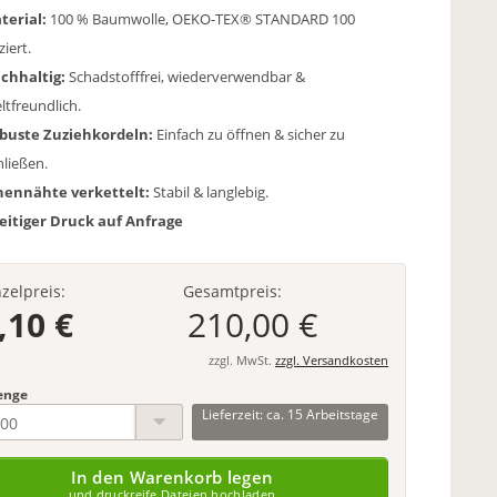
terial:
100 % Baumwolle, OEKO-TEX® STANDARD 100
ziert.
chhaltig:
Schadstofffrei, wiederverwendbar &
tfreundlich.
buste Zuziehkordeln:
Einfach zu öffnen & sicher zu
hließen.
nennähte verkettelt:
Stabil & langlebig.
seitiger Druck auf Anfrage
nzelpreis:
Gesamtpreis:
,10 €
210,00 €
zzgl. MwSt.
zzgl. Versandkosten
enge
Lieferzeit: ca. 15 Arbeitstage
In den Warenkorb legen
und druckreife Dateien hochladen