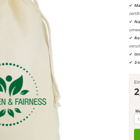
Ma
zertifi
Na
umwel
Ro
versc
In
2-
Ei
2
M