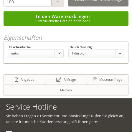
In den Warenkorb legen
und druckreife Dateien hochladen
Eigenschaften
Taschenfarbe
Druck 1-seitig
Angebot
Anfrage
Musteranfrage
Merken
Service Hotline
Sie haben Fragen zu Sortiment und Abwicklung? Rufen Sie gleich an,
unsere freundliche Kundenberatung hilft Ihnen gern: